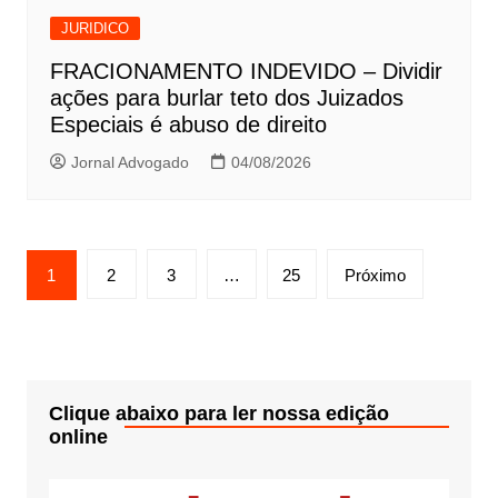
JURIDICO
FRACIONAMENTO INDEVIDO – Dividir
ações para burlar teto dos Juizados
Especiais é abuso de direito
Jornal Advogado
04/08/2026
Paginação
1
2
3
…
25
Próximo
de
posts
Clique abaixo para ler nossa edição
online