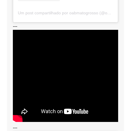
Um post compartilhado por oabmatogrosso (@oabmatogrosso)
---
---