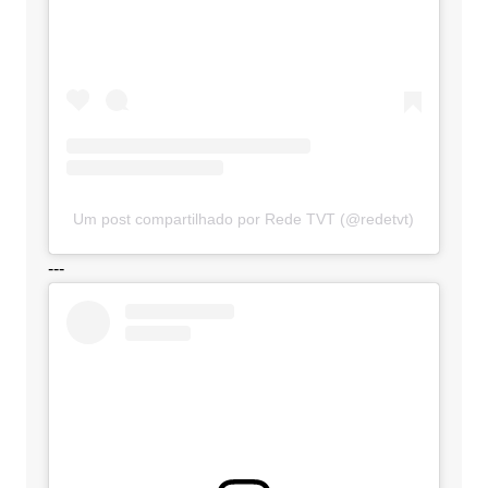
Um post compartilhado por Rede TVT (@redetvt)
---