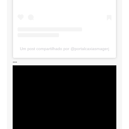
Um post compartilhado por @portalcaxiasmagerj
---