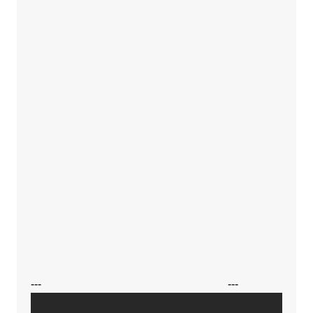
---
---