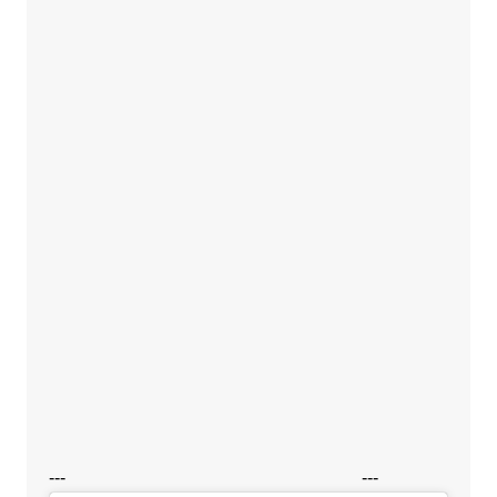
---
---