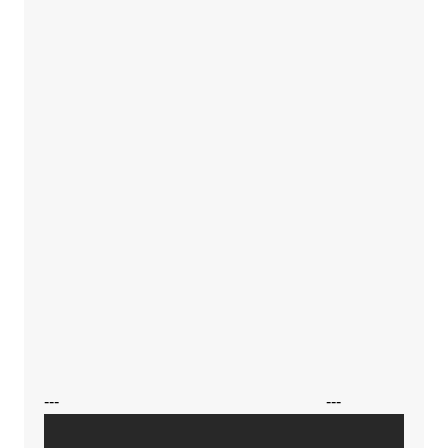
---
---