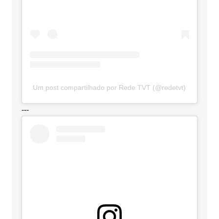
Um post compartilhado por Rede TVT (@redetvt)
---