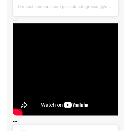
Um post compartilhado por oabmatogrosso (@oabmatogrosso)
---
---