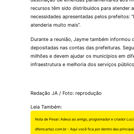
recursos têm sido distribuídos para atender
necessidades apresentadas pelos prefeitos: “
atenderia muito mais”.
Durante a reunião, Jayme também informou q
depositadas nas contas das prefeituras. Seg
milhões e devem ajudar os municípios em difer
infraestrutura e melhoria dos serviços público
Redação JA / Foto: reprodução
Leia Também:
Nota de Pesar: Adeus ao amigo, programador e criador Luci
dfemcartaz.com.br - Aqui você fica por dentro das principais