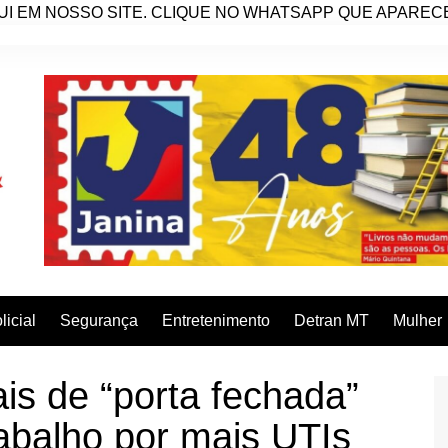
I EM NOSSO SITE. CLIQUE NO WHATSAPP QUE APARECE 
licial
Segurança
Entretenimento
Detran MT
Mulher
ais de “porta fechada”
abalho por mais UTIs