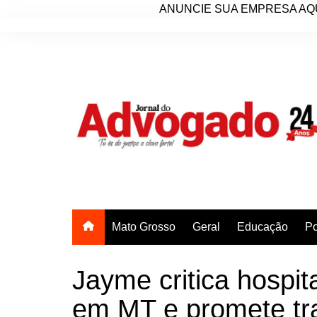
ANUNCIE SUA EMPRESA AQU
Ir
para
o
conteúdo
Mato Grosso
Geral
Educação
Po
Jayme critica hospit
em MT e promete tr