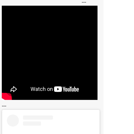
---
---