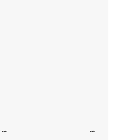
---
---