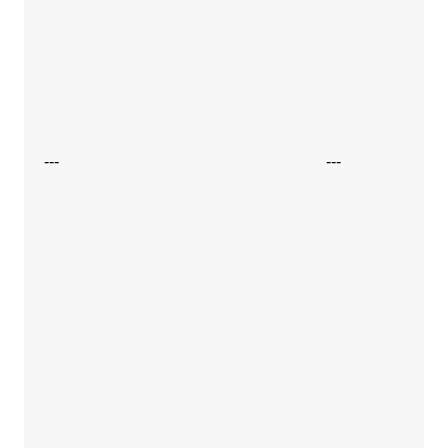
---
---