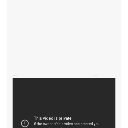
---
---