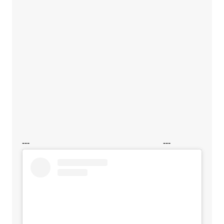
---
---