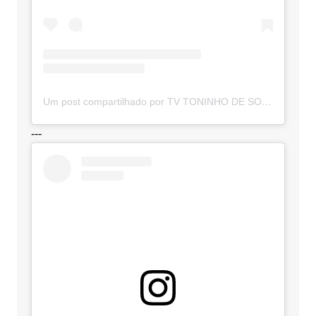
Um post compartilhado por TV TONINHO DE SOUZA (@toninhodesouzamt)
---