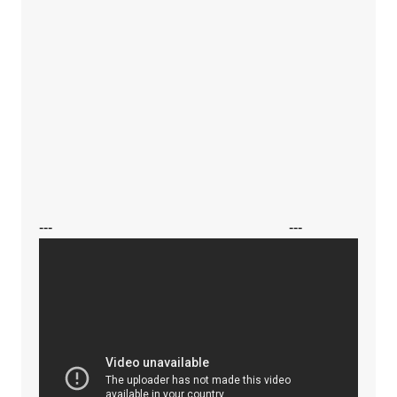
---
---