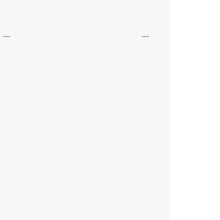
---
---