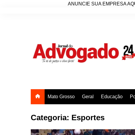
ANUNCIE SUA EMPRESA AQU
Ir
para
o
conteúdo
Mato Grosso
Geral
Educação
Po
Categoria:
Esportes