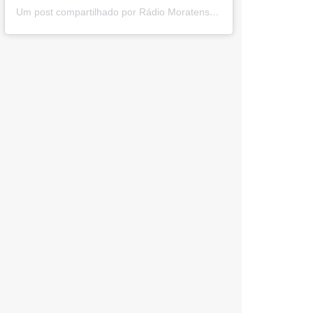
Um post compartilhado por Rádio Moratense (@radio_moratense)