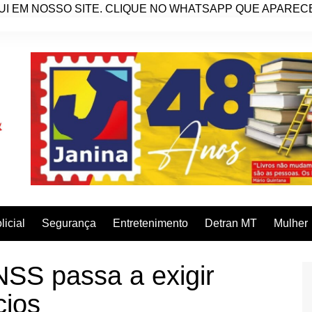
I EM NOSSO SITE. CLIQUE NO WHATSAPP QUE APARECE 
licial
Segurança
Entretenimento
Detran MT
Mulher
S passa a exigir
cios