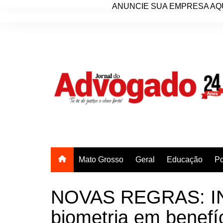
ANUNCIE SUA EMPRESA AQU
Ir
para
o
conteúdo
Mato Grosso
Geral
Educação
Po
NOVAS REGRAS: INS
biometria em benefí