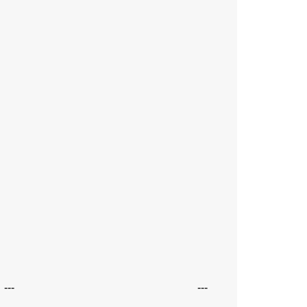
---
---