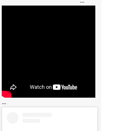
---
---