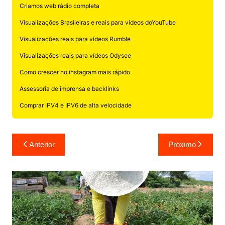
Criamos web rádio completa
Visualizações Brasileiras e reais para vídeos doYouTube
Visualizações reais para vídeos Rumble
Visualizações reais para vídeos Odysee
Como crescer no instagram mais rápido
Assessoria de imprensa e backlinks
Comprar IPV4 e IPV6 de alta velocidade
Navegação
Anterior
Próximo
de
Post