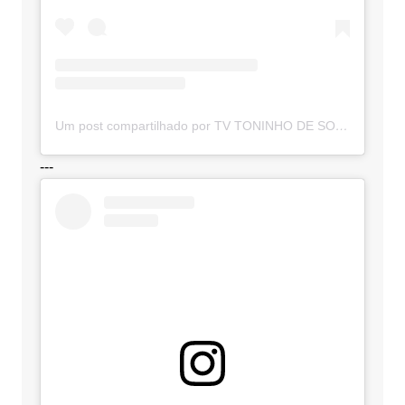
Um post compartilhado por TV TONINHO DE SOUZA (@toninhodesouzamt)
---