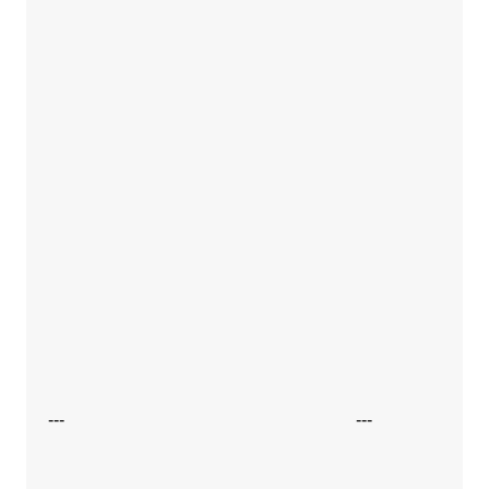
---
---