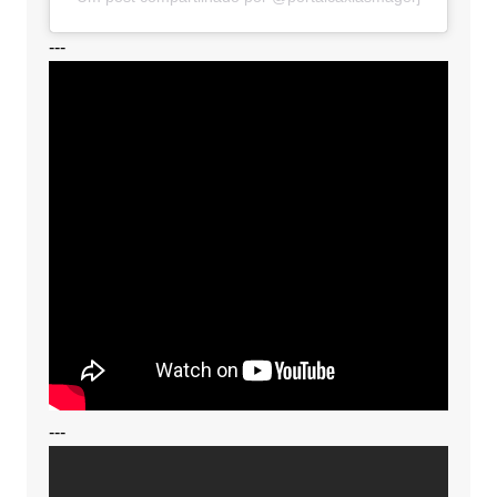
---
---