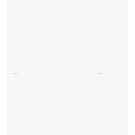
---
---