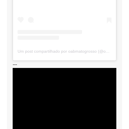
Um post compartilhado por oabmatogrosso (@oabmatogrosso)
---