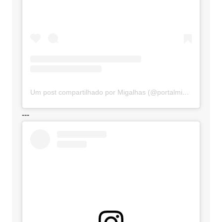
Um post compartilhado por Migalhas (@portalmigalhas)
---