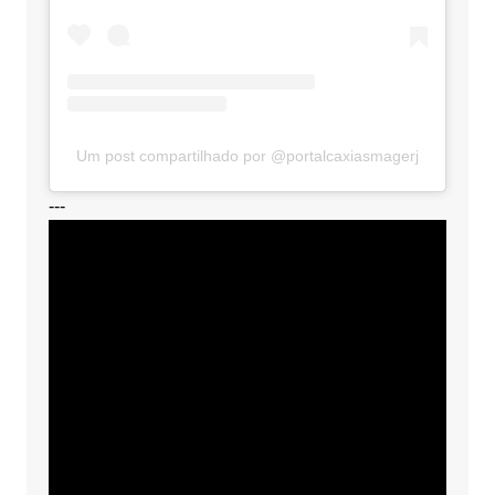
Um post compartilhado por @portalcaxiasmagerj
---