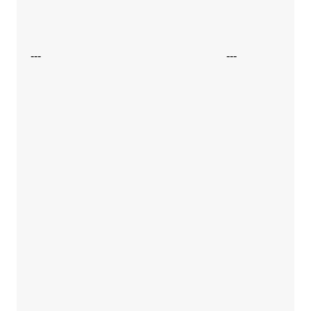
---
---