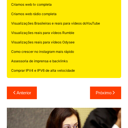
Criamos web tv completa
Criamos web rádio completa
Visualizações Brasileiras e reais para vídeos doYouTube
Visualizações reais para vídeos Rumble
Visualizações reais para vídeos Odysee
Como crescer no instagram mais rápido
Assessoria de imprensa e backlinks
Comprar IPV4 e IPV6 de alta velocidade
Navegação
Anterior
Próximo
de
Post