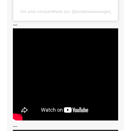
Um post compartilhado por @portalcaxiasmagerj
---
---