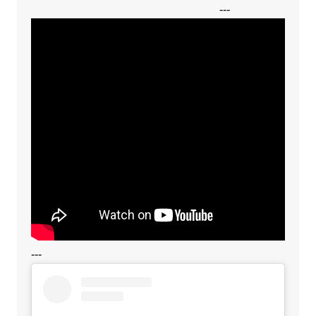
---
---