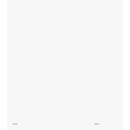
---
---