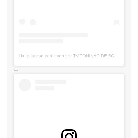
Um post compartilhado por TV TONINHO DE SOUZA (@toninhodesouzamt)
---