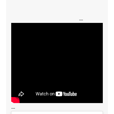
---
---