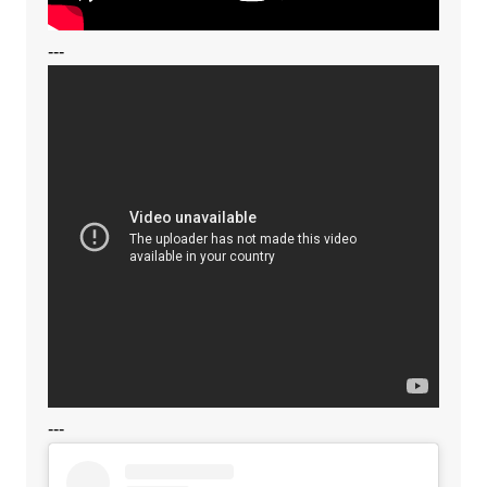
---
---