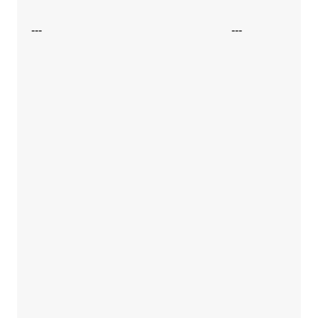
---
---