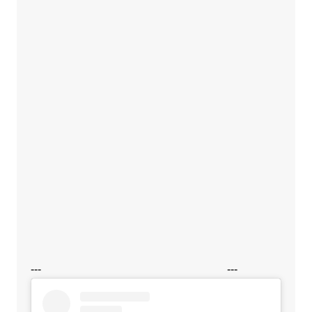
---
---