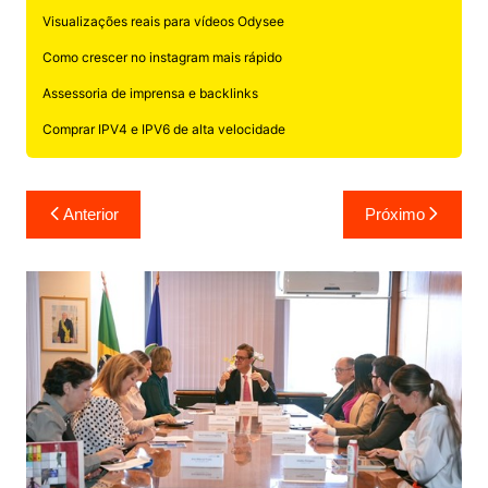
Visualizações reais para vídeos Odysee
Como crescer no instagram mais rápido
Assessoria de imprensa e backlinks
Comprar IPV4 e IPV6 de alta velocidade
Navegação
Anterior
Próximo
de
Post