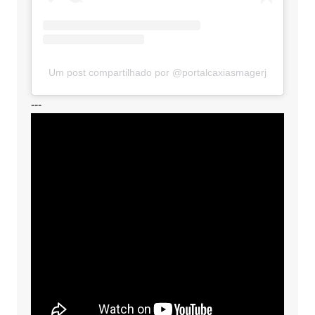
Um post compartilhado por @portalcaxiasmagerj
---