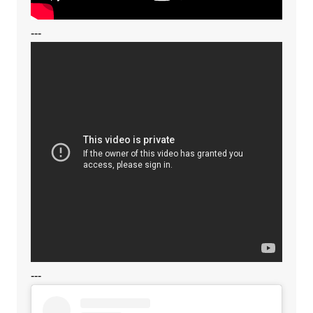
---
---