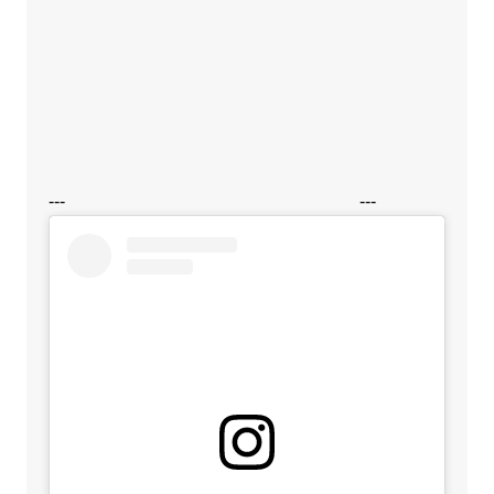
---
---