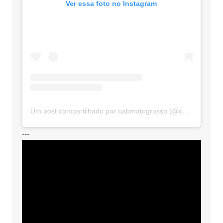
Ver essa foto no Instagram
Um post compartilhado por oabmatogrosso (@oabmatogrosso)
---