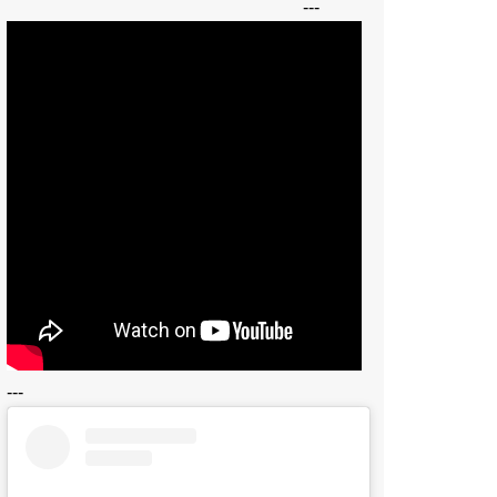
---
---