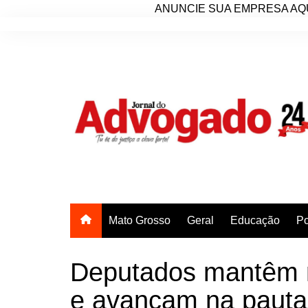
ANUNCIE SUA EMPRESA AQU
Ir
para
o
conteúdo
Mato Grosso
Geral
Educação
Po
Deputados mantêm n
e avançam na pauta