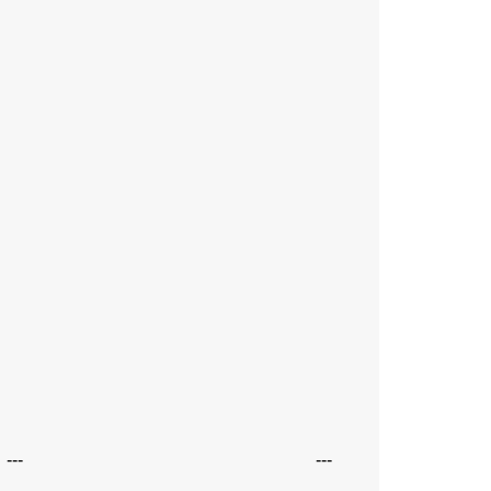
---
---