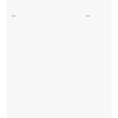
---
---