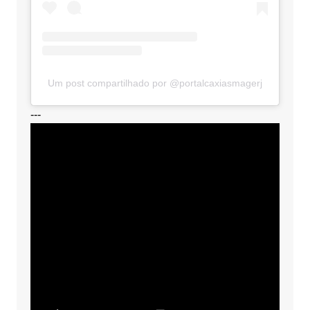
Um post compartilhado por @portalcaxiasmagerj
---