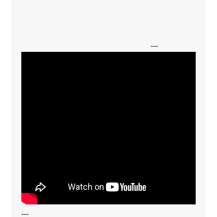
---
---