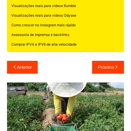
Visualizações reais para vídeos Rumble
Visualizações reais para vídeos Odysee
Como crescer no instagram mais rápido
Assessoria de imprensa e backlinks
Comprar IPV4 e IPV6 de alta velocidade
Navegação
Anterior
Próximo
de
Post