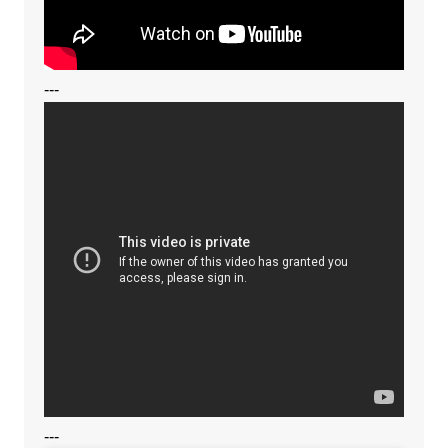
---
---