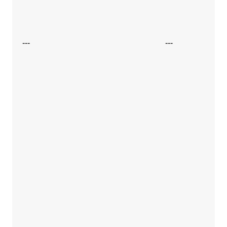
---
---