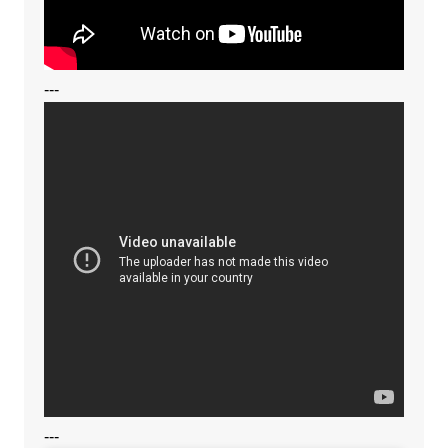
---
---