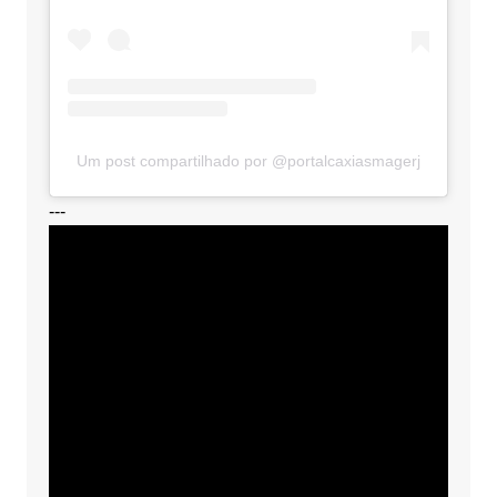
Um post compartilhado por @portalcaxiasmagerj
---