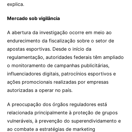
explica.
Mercado sob vigilância
A abertura da investigação ocorre em meio ao
endurecimento da fiscalização sobre o setor de
apostas esportivas. Desde o início da
regulamentação, autoridades federais têm ampliado
o monitoramento de campanhas publicitárias,
influenciadores digitais, patrocínios esportivos e
ações promocionais realizadas por empresas
autorizadas a operar no país.
A preocupação dos órgãos reguladores está
relacionada principalmente à proteção de grupos
vulneráveis, à prevenção do superendividamento e
ao combate a estratégias de marketing