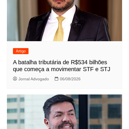
Artigo
A batalha tributária de R$534 bilhões
que começa a movimentar STF e STJ
Jornal Advogado
06/08/2026