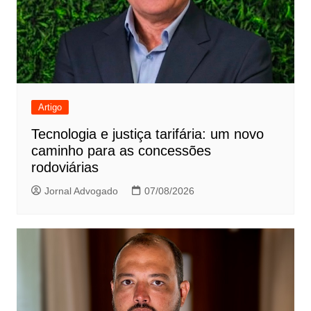
Artigo
Tecnologia e justiça tarifária: um novo
caminho para as concessões
rodoviárias
Jornal Advogado
07/08/2026