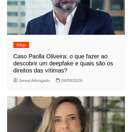
Artigo
Caso Paolla Oliveira: o que fazer ao
descobrir um deepfake e quais são os
direitos das vítimas?
Jornal Advogado
04/08/2026