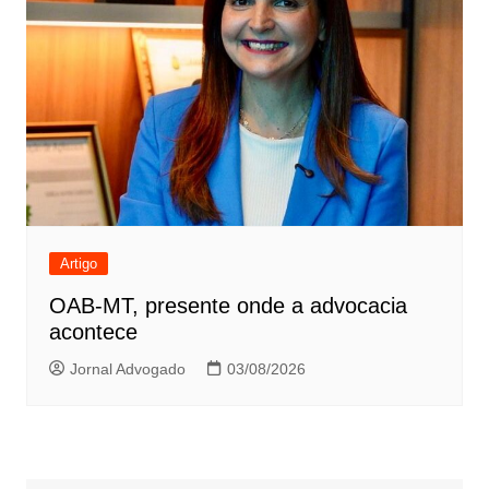
Artigo
OAB-MT, presente onde a advocacia
acontece
Jornal Advogado
03/08/2026