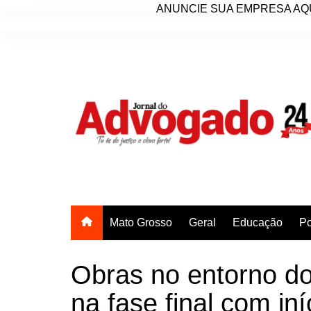
ANUNCIE SUA EMPRESA AQU
Ir
para
o
conteúdo
Mato Grosso
Geral
Educação
Po
Obras no entorno do
na fase final com iní