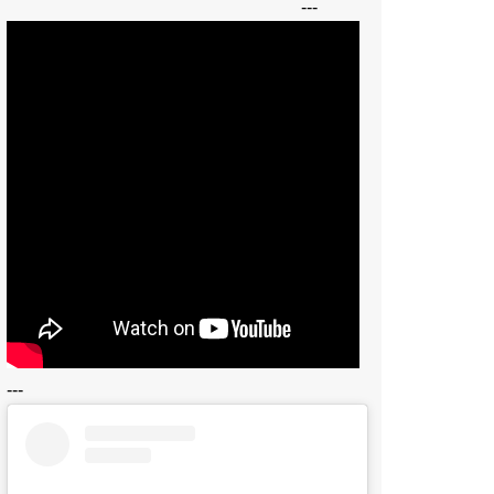
---
---