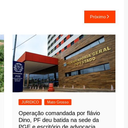
Próximo
JURIDICO
Mato Grosso
Operação comandada por flávio
Dino, PF deu batida na sede da
PGE e escritório de advocacia