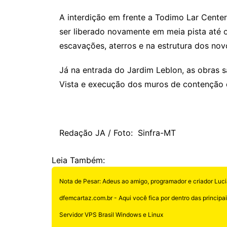
A interdição em frente a Todimo Lar Cente
ser liberado novamente em meia pista até 
escavações, aterros e na estrutura dos nov
Já na entrada do Jardim Leblon, as obras
Vista e execução dos muros de contenção da
Redação JA / Foto: Sinfra-MT
Leia Também:
Nota de Pesar: Adeus ao amigo, programador e criador Luci
dfemcartaz.com.br - Aqui você fica por dentro das principais
Servidor VPS Brasil Windows e Linux