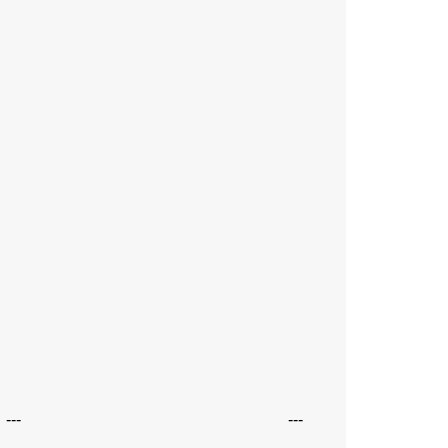
---
---