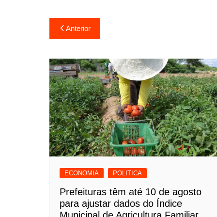
Navegação
Anterior
de
Post
ECONOMIA
POLITICA
Prefeituras têm até 10 de agosto
para ajustar dados do Índice
Municipal de Agricultura Familiar