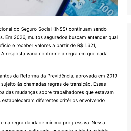
acional do Seguro Social (INSS) continuam sendo
ros. Em 2026, muitos segurados buscam entender qual
fício e receber valores a partir de R$ 1.621,
. A resposta varia conforme a regra em que cada
l antes da Reforma da Previdência, aprovada em 2019
 sujeito às chamadas regras de transição. Essas
tos das mudanças sobre trabalhadores que estavam
 estabeleceram diferentes critérios envolvendo
re na regra da idade mínima progressiva. Nessa
 permanece inalterado, enquanto a idade exigida