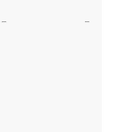
---
---