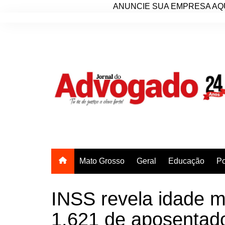
ANUNCIE SUA EMPRESA AQU
Ir
para
o
conteúdo
Mato Grosso
Geral
Educação
Po
INSS revela idade m
1.621 de aposentad