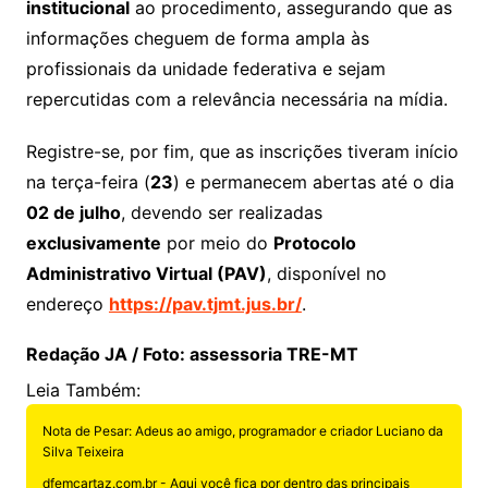
institucional
ao procedimento, assegurando que as
informações cheguem de forma ampla às
profissionais da unidade federativa e sejam
repercutidas com a relevância necessária na mídia.
Registre-se, por fim, que as inscrições tiveram início
na terça-feira (
23
) e permanecem abertas até o dia
02 de julho
, devendo ser realizadas
exclusivamente
por meio do
Protocolo
Administrativo Virtual (PAV)
, disponível no
endereço
https://pav.tjmt.jus.br/
.
Redação JA / Foto: assessoria TRE-MT
Leia Também:
Nota de Pesar: Adeus ao amigo, programador e criador Luciano da
Silva Teixeira
dfemcartaz.com.br - Aqui você fica por dentro das principais