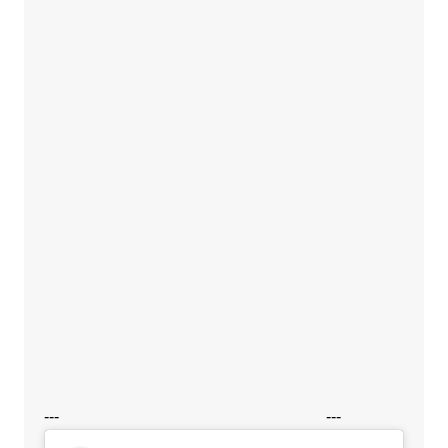
---
---