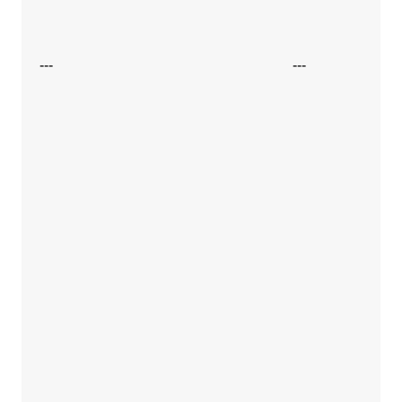
---
---