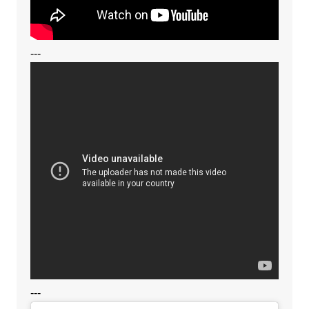
---
---