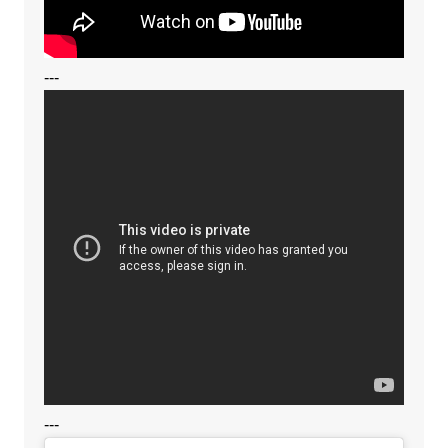
---
---