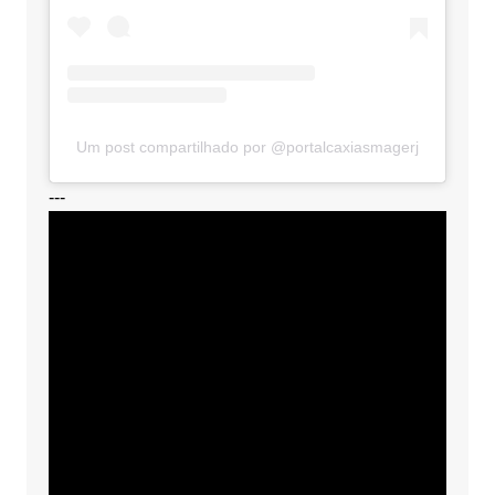
Um post compartilhado por @portalcaxiasmagerj
---