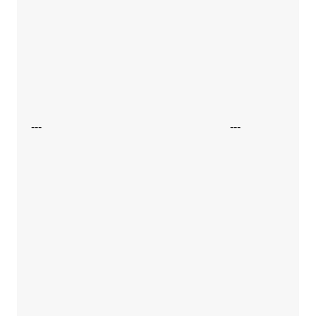
---
---