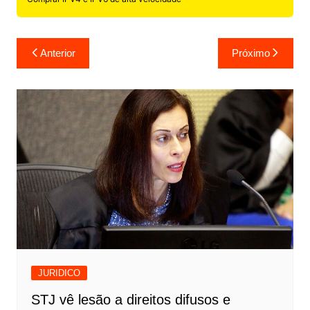
Navegação
Anterior
Próximo
de
Post
JURIDICO
STJ vê lesão a direitos difusos e