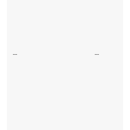
---
---