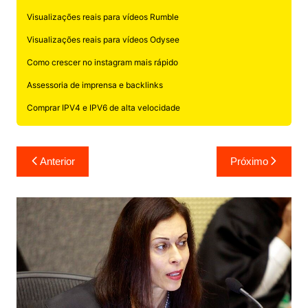
Visualizações reais para vídeos Rumble
Visualizações reais para vídeos Odysee
Como crescer no instagram mais rápido
Assessoria de imprensa e backlinks
Comprar IPV4 e IPV6 de alta velocidade
Navegação
Anterior
Próximo
de
Post