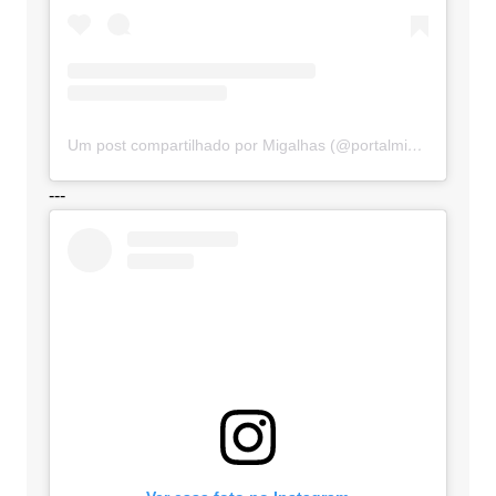
Um post compartilhado por Migalhas (@portalmigalhas)
---