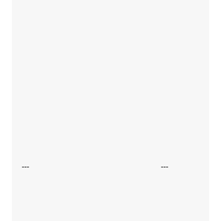
---
---