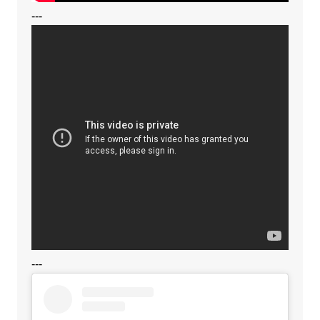
---
---