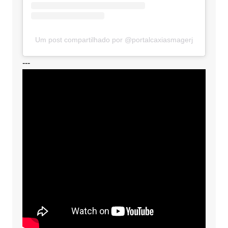
Um post compartilhado por @portalcaxiasmagerj
---