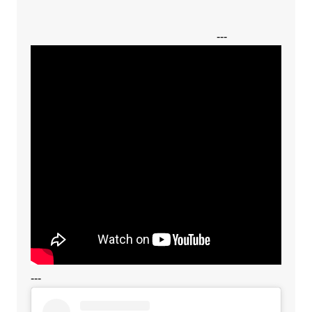
---
---