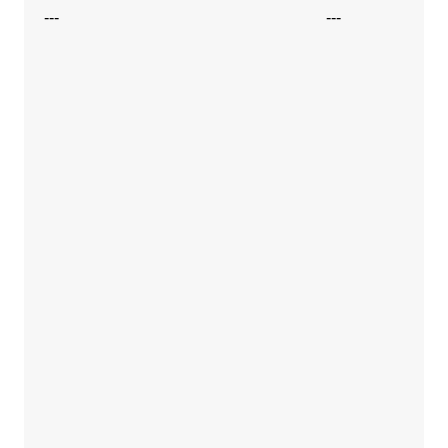
---
---