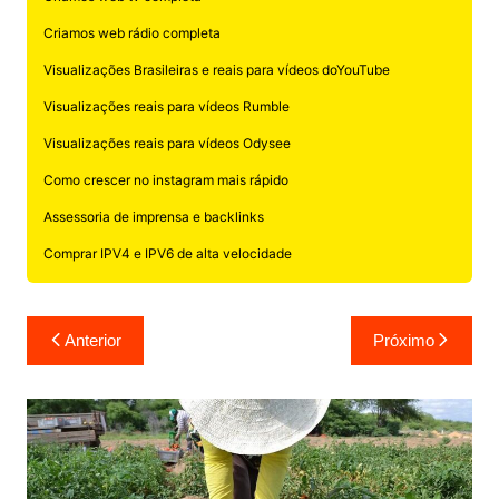
Criamos web rádio completa
Visualizações Brasileiras e reais para vídeos doYouTube
Visualizações reais para vídeos Rumble
Visualizações reais para vídeos Odysee
Como crescer no instagram mais rápido
Assessoria de imprensa e backlinks
Comprar IPV4 e IPV6 de alta velocidade
Navegação
Anterior
Próximo
de
Post