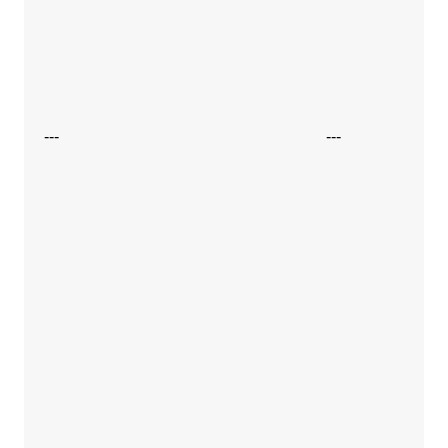
---
---