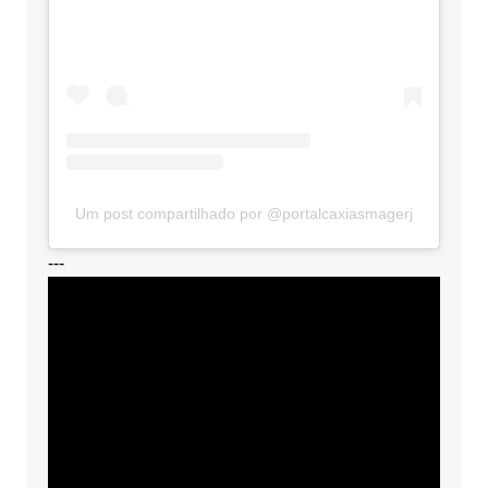
Um post compartilhado por @portalcaxiasmagerj
---