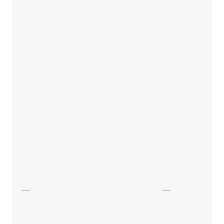
---
---