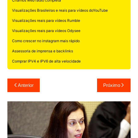
Criamos web rádio completa
Visualizações Brasileiras e reais para vídeos doYouTube
Visualizações reais para vídeos Rumble
Visualizações reais para vídeos Odysee
Como crescer no instagram mais rápido
Assessoria de imprensa e backlinks
Comprar IPV4 e IPV6 de alta velocidade
Navegação
Anterior
Próximo
de
Post