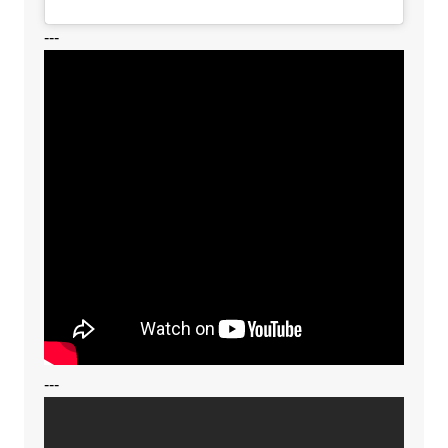
---
---