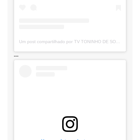
Um post compartilhado por TV TONINHO DE SOUZA (@toninhodesouzamt)
---