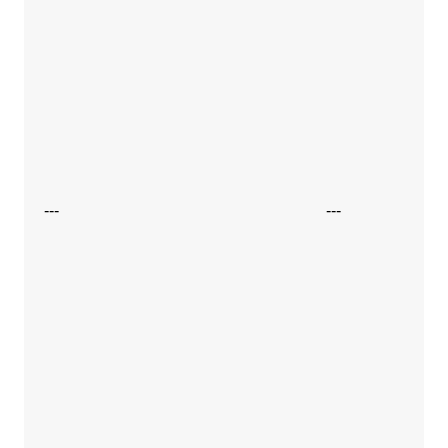
---
---