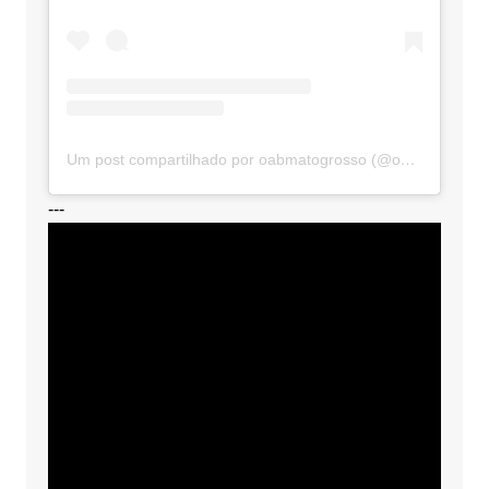
Um post compartilhado por oabmatogrosso (@oabmatogrosso)
---