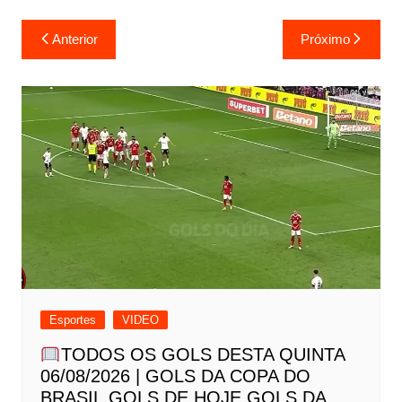
Navegação
Anterior
Próximo
de
Post
Esportes
VIDEO
TODOS OS GOLS DESTA QUINTA
06/08/2026 | GOLS DA COPA DO
BRASIL,GOLS DE HOJE,GOLS DA