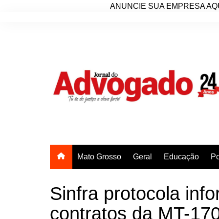
ANUNCIE SUA EMPRESA AQU
Ir
para
o
conteúdo
Mato Grosso
Geral
Educação
Po
Sinfra protocola in
contratos da MT-17