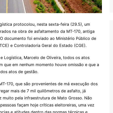
gística protocolou, nesta sexta-feira (29.5), um
trados na obra de asfaltamento da MT-170, antiga
O documento foi enviado ao Ministério Público de
TCE) e Controladoria Geral do Estado (CGE).
 e Logística, Marcelo de Oliveira, todos os atos
am que em nenhum momento houve omissão e que a
 dos atos de gestão.
 MT-170, que são provenientes de má execução dos
egar mais de 7 mil quilômetros de asfalto, já
z muito pela infraestrutura de Mato Grosso. Não
pessoas façam hoje críticas eleitoreiras, uma vez
cias e atitudes dentro das normas técnicas e