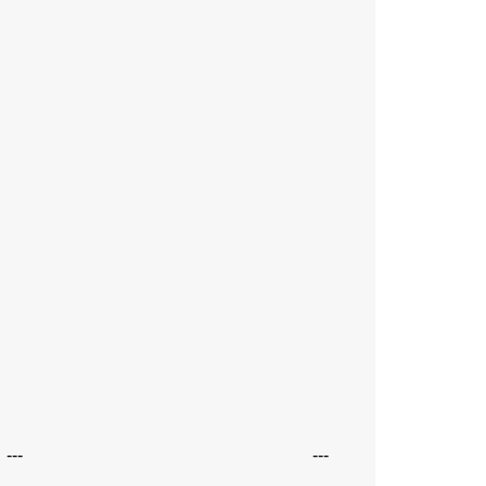
---
---