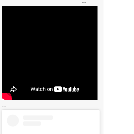
---
---