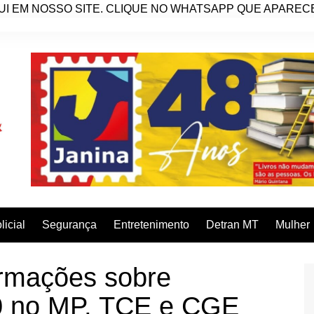
I EM NOSSO SITE. CLIQUE NO WHATSAPP QUE APARECE 
licial
Segurança
Entretenimento
Detran MT
Mulher
formações sobre
0 no MP, TCE e CGE