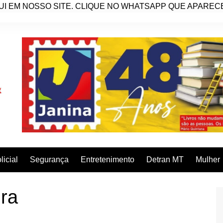
I EM NOSSO SITE. CLIQUE NO WHATSAPP QUE APARECE 
licial
Segurança
Entretenimento
Detran MT
Mulher
ira