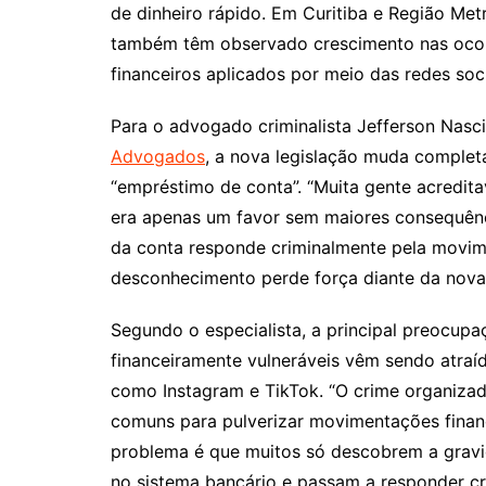
de dinheiro rápido. Em Curitiba e Região Met
também têm observado crescimento nas ocorr
financeiros aplicados por meio das redes soci
Para o advogado criminalista Jefferson Nasci
Advogados
, a nova legislação muda comple
“empréstimo de conta”. “Muita gente acredit
era apenas um favor sem maiores consequências
da conta responde criminalmente pela movime
desconhecimento perde força diante da nova t
Segundo o especialista, a principal preocupa
financeiramente vulneráveis vêm sendo atraí
como Instagram e TikTok. “O crime organizad
comuns para pulverizar movimentações finance
problema é que muitos só descobrem a gravi
no sistema bancário e passam a responder cr