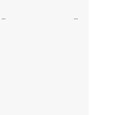
---
---