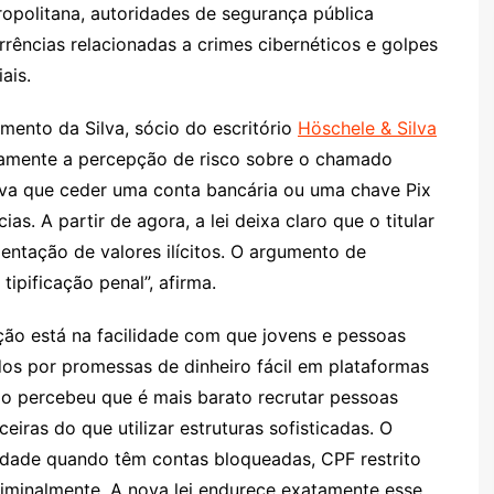
ropolitana, autoridades de segurança pública
ências relacionadas a crimes cibernéticos e golpes
ais.
mento da Silva, sócio do escritório
Höschele & Silva
tamente a percepção de risco sobre o chamado
ava que ceder uma conta bancária ou uma chave Pix
. A partir de agora, a lei deixa claro que o titular
ntação de valores ilícitos. O argumento de
ipificação penal”, afirma.
ção está na facilidade com que jovens e pessoas
dos por promessas de dinheiro fácil em plataformas
o percebeu que é mais barato recrutar pessoas
iras do que utilizar estruturas sofisticadas. O
dade quando têm contas bloqueadas, CPF restrito
iminalmente. A nova lei endurece exatamente esse