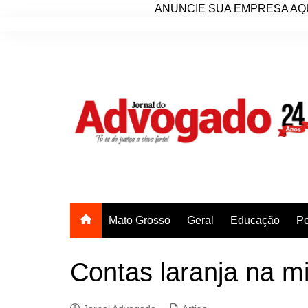
ANUNCIE SUA EMPRESA AQU
Ir
para
o
conteúdo
Mato Grosso
Geral
Educação
Po
Contas laranja na m