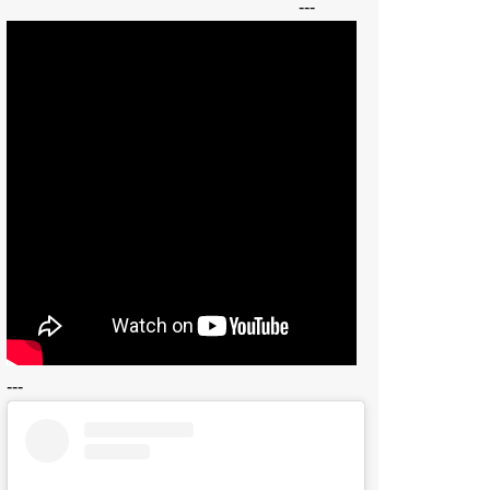
---
---