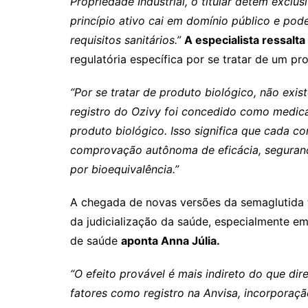
Propriedade Industrial, o titular detém exclu
princípio ativo cai em domínio público e pod
requisitos sanitários.”
A especialista ressalta
regulatória específica por se tratar de um pr
“Por se tratar de produto biológico, não exis
registro do Ozivy foi concedido como medica
produto biológico. Isso significa que cada co
comprovação autônoma de eficácia, segurança
por bioequivalência.”
A chegada de novas versões da semaglutida
da judicialização da saúde, especialmente e
de saúde
aponta Anna Júlia.
“O efeito provável é mais indireto do que di
fatores como registro na Anvisa, incorporaçã