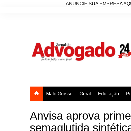
ANUNCIE SUA EMPRESA AQU
Ir
para
o
conteúdo
Mato Grosso
Geral
Educação
Po
Anvisa aprova prime
semaglutida sintéti