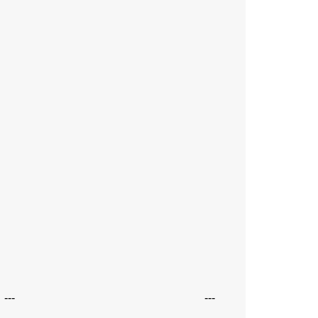
---
---