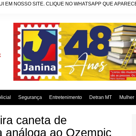
I EM NOSSO SITE. CLIQUE NO WHATSAPP QUE APARECE 
licial
Segurança
Entretenimento
Detran MT
Mulher
ira caneta de
ca análoga ao Ozempic