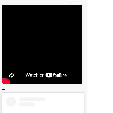
---
---