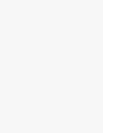
---
---