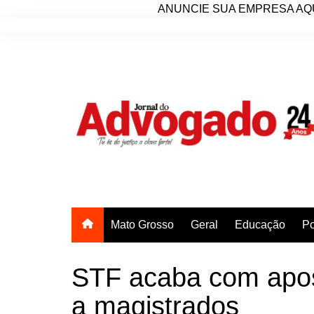
ANUNCIE SUA EMPRESA AQU
Ir
para
o
conteúdo
Mato Grosso
Geral
Educação
Po
STF acaba com apos
a magistrados