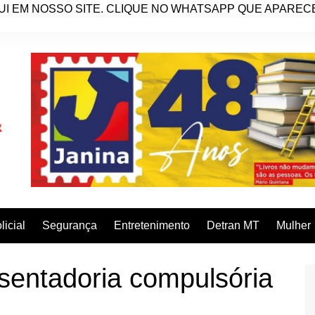
I EM NOSSO SITE. CLIQUE NO WHATSAPP QUE APARECE 
licial
Segurança
Entretenimento
Detran MT
Mulher
entadoria compulsória