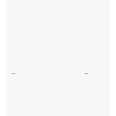
---
---