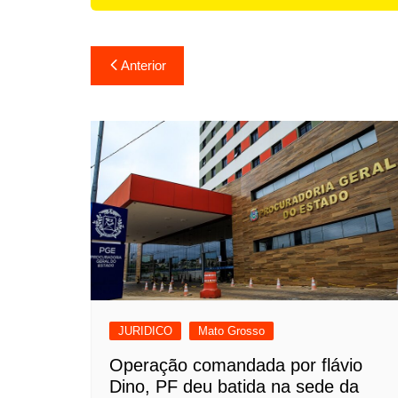
Navegação
Anterior
de
Post
JURIDICO
Mato Grosso
Operação comandada por flávio
Dino, PF deu batida na sede da