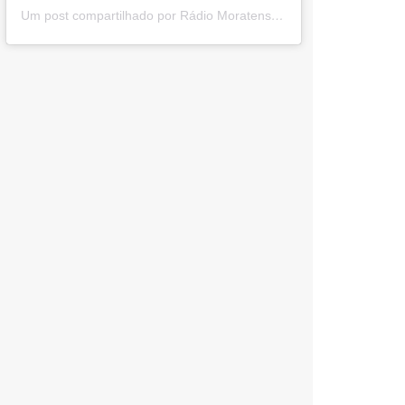
Um post compartilhado por Rádio Moratense (@radio_moratense)