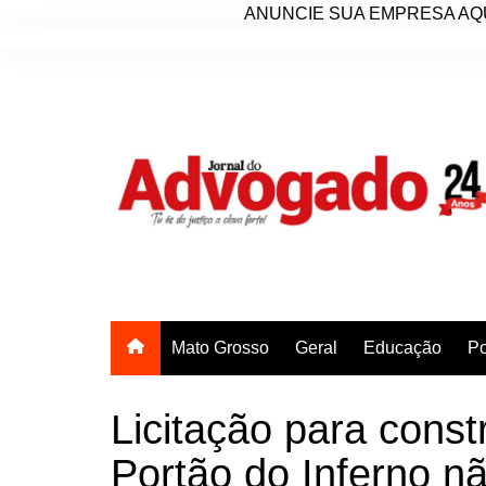
ANUNCIE SUA EMPRESA AQU
Ir
para
o
conteúdo
Mato Grosso
Geral
Educação
Po
Licitação para const
Portão do Inferno n