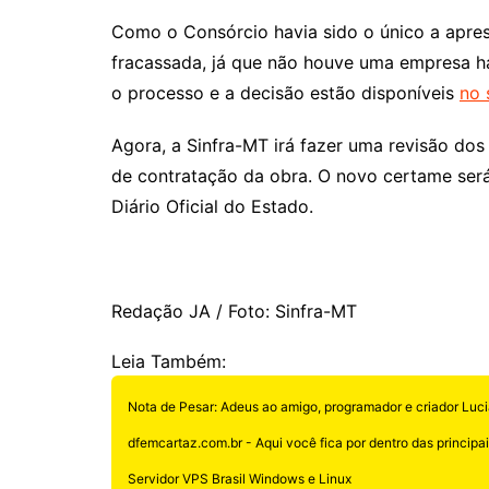
Como o Consórcio havia sido o único a aprese
fracassada, já que não houve uma empresa ha
o processo e a decisão estão disponíveis
no 
Agora, a Sinfra-MT irá fazer uma revisão dos
de contratação da obra. O novo certame será
Diário Oficial do Estado.
Redação JA / Foto: Sinfra-MT
Leia Também:
Nota de Pesar: Adeus ao amigo, programador e criador Luci
dfemcartaz.com.br - Aqui você fica por dentro das principais
Servidor VPS Brasil Windows e Linux