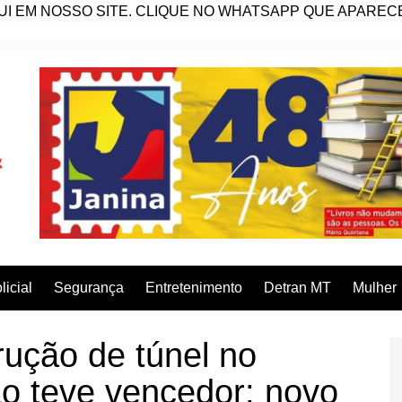
I EM NOSSO SITE. CLIQUE NO WHATSAPP QUE APARECE 
licial
Segurança
Entretenimento
Detran MT
Mulher
rução de túnel no
ão teve vencedor; novo