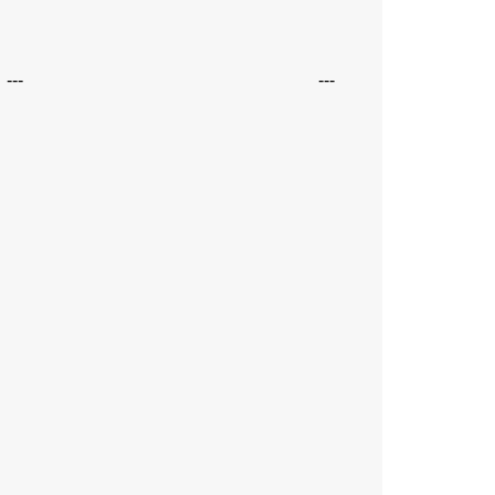
---
---