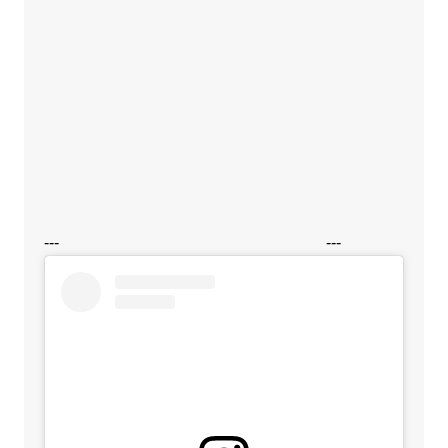
---
---