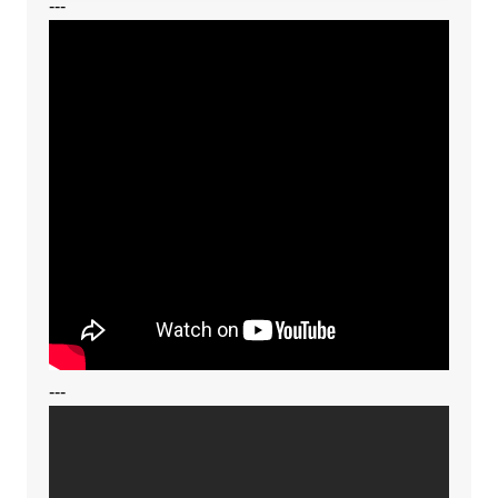
---
---