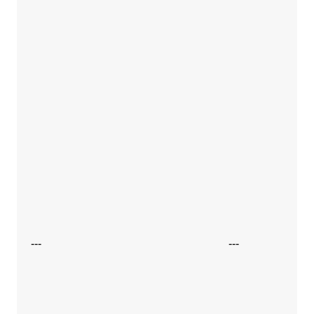
---
---