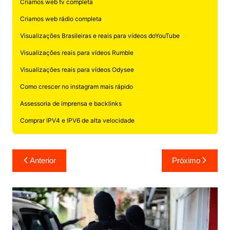
Criamos web tv completa
Criamos web rádio completa
Visualizações Brasileiras e reais para vídeos doYouTube
Visualizações reais para vídeos Rumble
Visualizações reais para vídeos Odysee
Como crescer no instagram mais rápido
Assessoria de imprensa e backlinks
Comprar IPV4 e IPV6 de alta velocidade
Navegação
Anterior
Próximo
de
Post