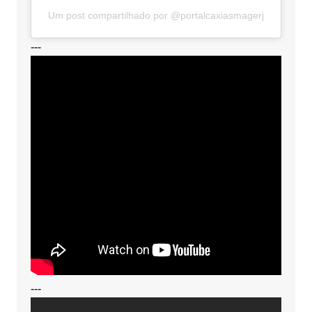
Um post compartilhado por @portalcaxiasmagerj
---
---