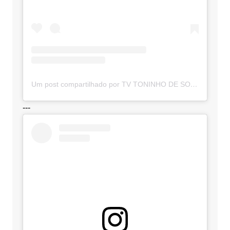
Um post compartilhado por TV TONINHO DE SOUZA (@toninhodesouzamt)
---