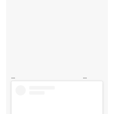
---
---