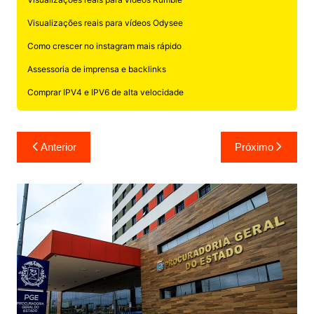
Visualizações reais para vídeos Odysee
Como crescer no instagram mais rápido
Assessoria de imprensa e backlinks
Comprar IPV4 e IPV6 de alta velocidade
Navegação
Anterior
Próximo
de
Post