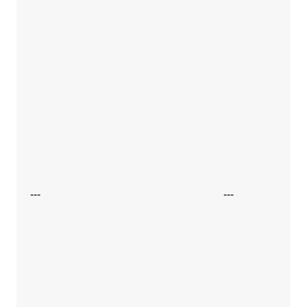
---
---