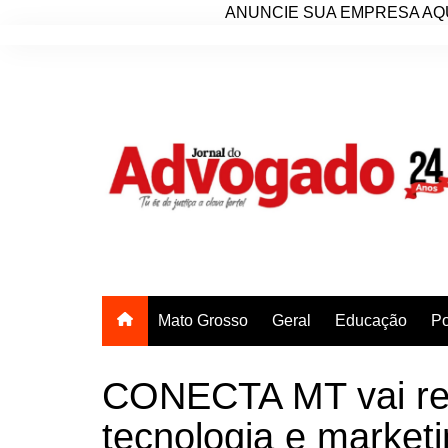
ANUNCIE SUA EMPRESA AQU
Ir
para
o
conteúdo
Mato Grosso
Geral
Educação
Po
CONECTA MT vai reu
tecnologia e marketi