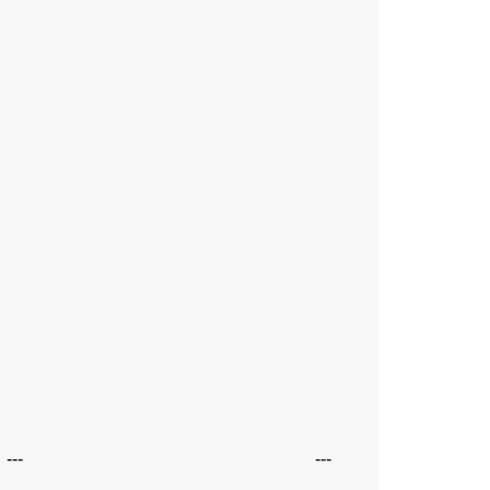
---
---