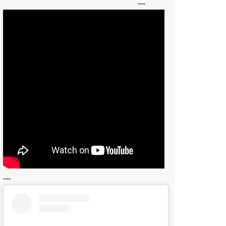
---
---