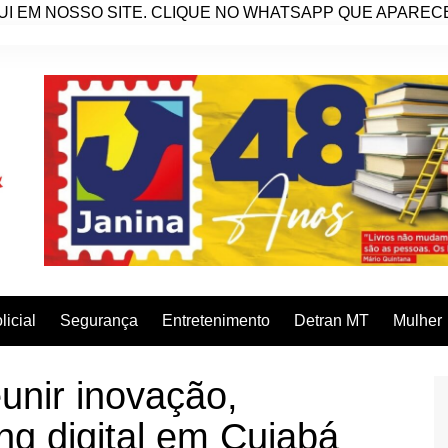
I EM NOSSO SITE. CLIQUE NO WHATSAPP QUE APARECE 
licial
Segurança
Entretenimento
Detran MT
Mulher
nir inovação,
ng digital em Cuiabá