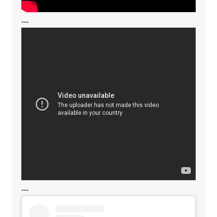
---
---