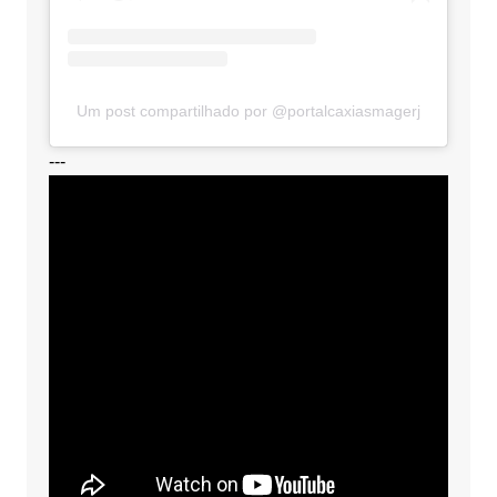
Um post compartilhado por @portalcaxiasmagerj
---