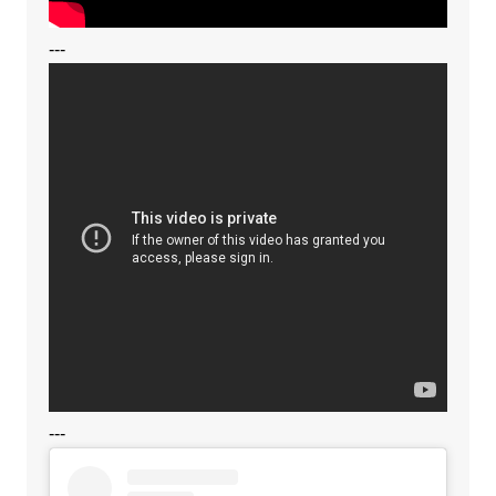
---
---