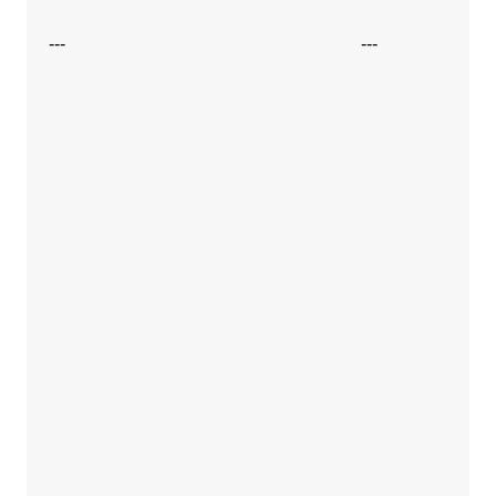
---
---