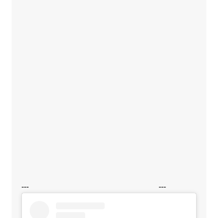
---
---