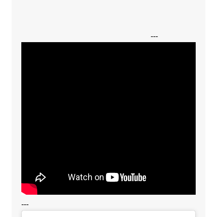
---
---