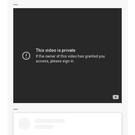
---
---