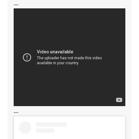
---
---