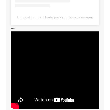
Um post compartilhado por @portalcaxiasmagerj
---