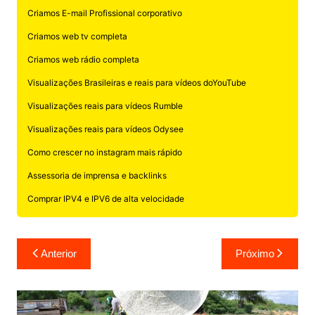
Criamos E-mail Profissional corporativo
Criamos web tv completa
Criamos web rádio completa
Visualizações Brasileiras e reais para vídeos doYouTube
Visualizações reais para vídeos Rumble
Visualizações reais para vídeos Odysee
Como crescer no instagram mais rápido
Assessoria de imprensa e backlinks
Comprar IPV4 e IPV6 de alta velocidade
Navegação
Anterior
Próximo
de
Post