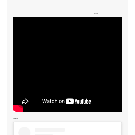
---
---