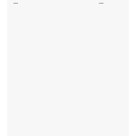
---
---