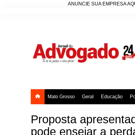
ANUNCIE SUA EMPRESA AQU
Ir
para
o
conteúdo
Mato Grosso
Geral
Educação
Po
Proposta apresenta
pode ensejar a perda