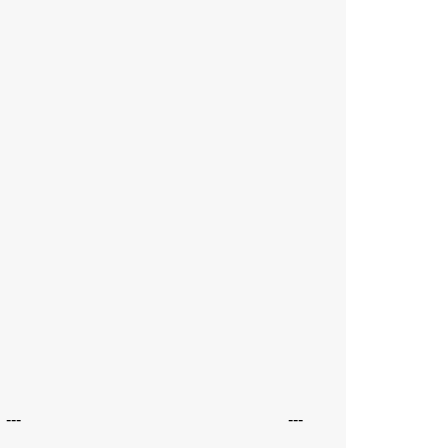
---
---