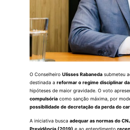
O Conselheiro
Ulisses Rabaneda
submeteu 
destinada a
reformar o regime disciplinar d
hipóteses de maior gravidade. O voto apres
compulsória
como sanção máxima, por mode
possibilidade de decretação da perda do car
A iniciativa busca
adequar as normas do CN
Previdência (2019)
e ao entendimento
recen