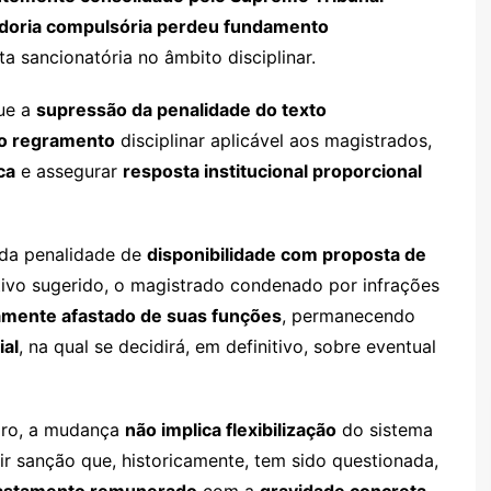
doria compulsória perdeu fundamento
 sancionatória no âmbito disciplinar.
que a
supressão da penalidade do texto
do regramento
disciplinar aplicável aos magistrados,
ca
e assegurar
resposta institucional proporcional
o da penalidade de
disponibilidade com proposta de
ivo sugerido, o magistrado condenado por infrações
amente afastado de suas funções
, permanecendo
ial
, na qual se decidirá, em definitivo, sobre eventual
iro, a mudança
não implica flexibilização
do sistema
tuir sanção que, historicamente, tem sido questionada,
afastamento remunerado
com a
gravidade concreta