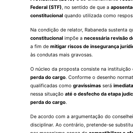
Federal (STF)
, no sentido de que a
aposenta
constitucional
quando utilizada como resposta
Na condição de relator, Rabaneda sustenta 
constitucional
impõe a
necessária revisão 
a fim de
mitigar riscos de insegurança jurídi
às condutas mais gravosas.
O núcleo da proposta consiste na instituiçã
perda do cargo
. Conforme o desenho normat
qualificadas como
gravíssimas
será
imediat
nessa situação
até o desfecho da etapa judic
perda do cargo
.
De acordo com a argumentação do conselhe
disciplinar. Ao contrário, pretende-se substi
por mecanismo capaz de
compatibilizar o 