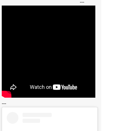
---
---