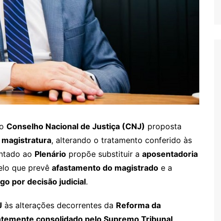
ao
Conselho Nacional de Justiça (CNJ)
proposta
a magistratura
, alterando o tratamento conferido às
entado ao
Plenário
propõe substituir a
aposentadoria
lo que prevê
afastamento do magistrado
e a
go por decisão judicial
.
J
às alterações decorrentes da
Reforma da
temente consolidado pelo Supremo Tribunal