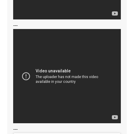
---
---