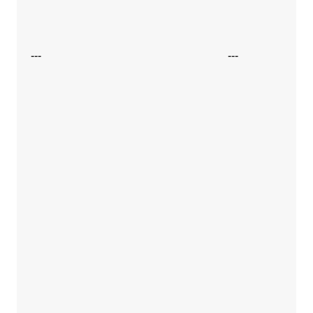
---
---