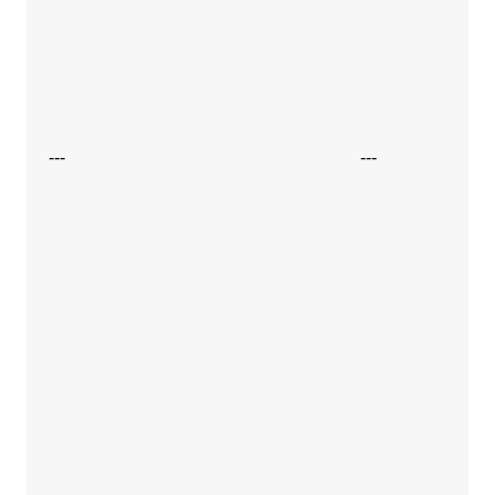
---
---