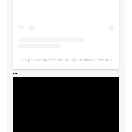
Um post compartilhado por @portalcaxiasmagerj
---