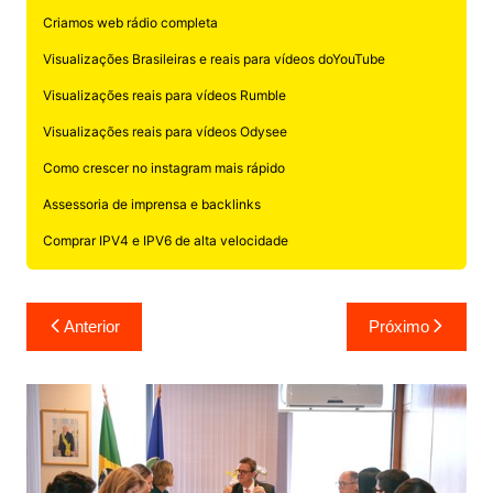
Criamos web rádio completa
Visualizações Brasileiras e reais para vídeos doYouTube
Visualizações reais para vídeos Rumble
Visualizações reais para vídeos Odysee
Como crescer no instagram mais rápido
Assessoria de imprensa e backlinks
Comprar IPV4 e IPV6 de alta velocidade
Navegação
Anterior
Próximo
de
Post