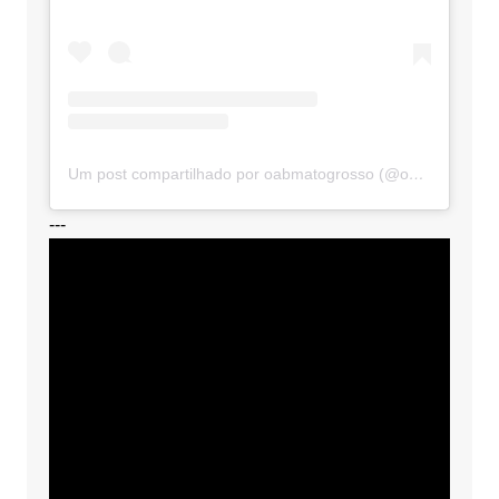
Um post compartilhado por oabmatogrosso (@oabmatogrosso)
---