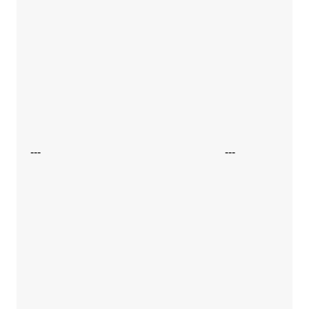
---
---