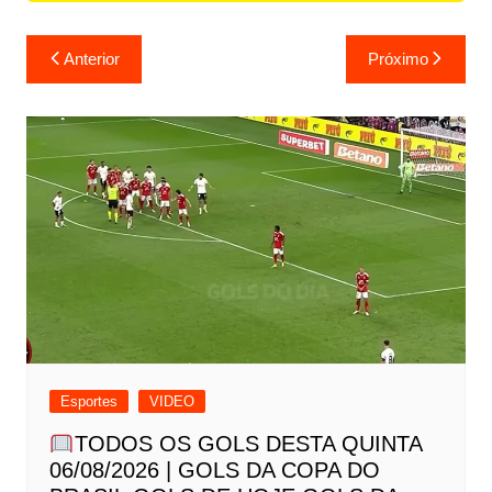
Navegação
Anterior
Próximo
de
Post
Esportes
VIDEO
TODOS OS GOLS DESTA QUINTA
06/08/2026 | GOLS DA COPA DO