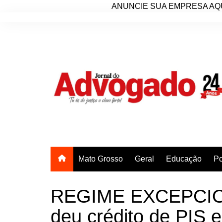
ANUNCIE SUA EMPRESA AQU
Ir
para
o
conteúdo
Mato Grosso
Geral
Educação
Po
REGIME EXCEPCION
deu crédito de PIS e