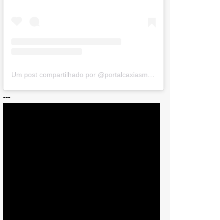
Um post compartilhado por @portalcaxiasmagerj
---