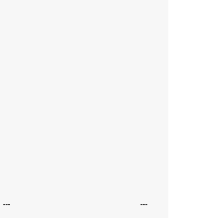
---
---