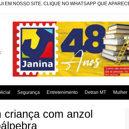
I EM NOSSO SITE. CLIQUE NO WHATSAPP QUE APARECE 
licial
Segurança
Entretenimento
Detran MT
Mulher
 criança com anzol
pálpebra