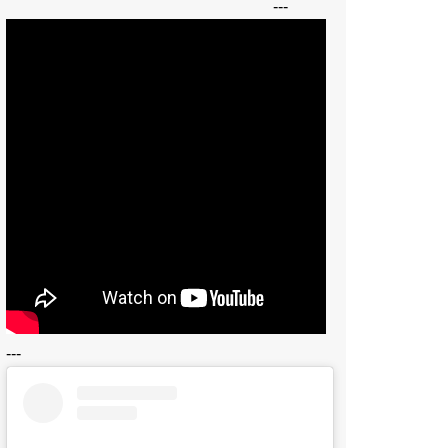
---
---