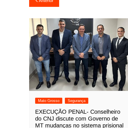
Anterior
de
Post
Mato Grosso
Segurança
EXECUÇÃO PENAL- Conselheiro
do CNJ discute com Governo de
MT mudanças no sistema prisional