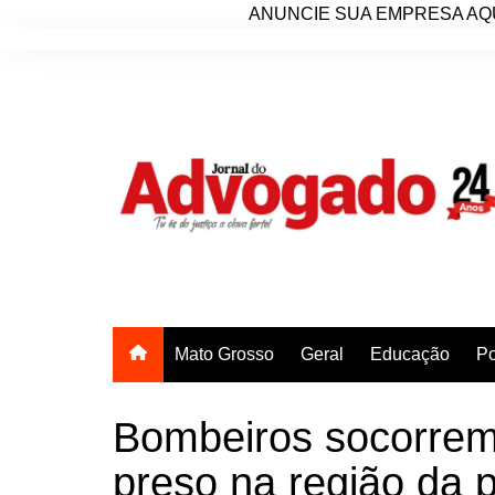
ANUNCIE SUA EMPRESA AQU
Ir
para
o
conteúdo
Mato Grosso
Geral
Educação
Po
Bombeiros socorrem
preso na região da 