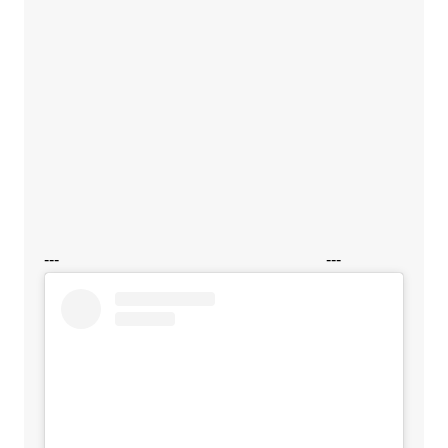
---
---