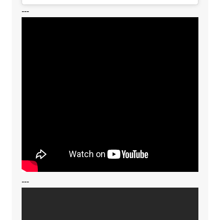
---
---