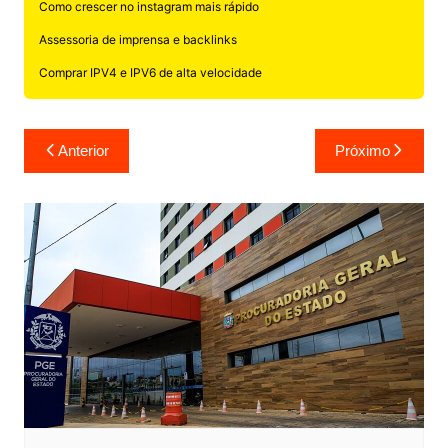
Como crescer no instagram mais rápido
Assessoria de imprensa e backlinks
Comprar IPV4 e IPV6 de alta velocidade
Navegação
Anterior
Próximo
de
Post