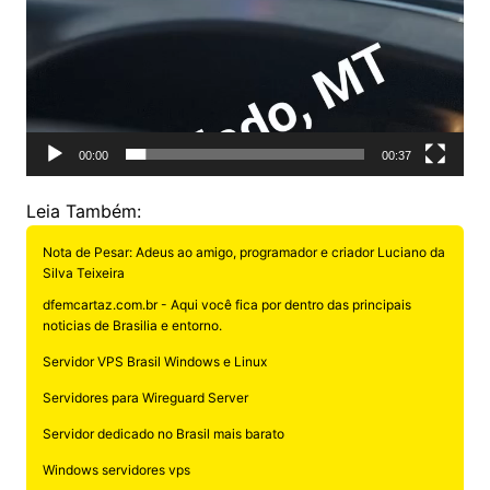
00:00
00:37
Leia Também:
Nota de Pesar: Adeus ao amigo, programador e criador Luciano da
Silva Teixeira
dfemcartaz.com.br - Aqui você fica por dentro das principais
noticias de Brasilia e entorno.
Servidor VPS Brasil Windows e Linux
Servidores para Wireguard Server
Servidor dedicado no Brasil mais barato
Windows servidores vps