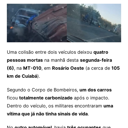
Uma colisão entre dois veículos deixou
quatro
pessoas mortas
na manhã desta
segunda-feira
(6)
, na
MT-010
, em
Rosário Oeste
(a cerca de
105
km de Cuiabá
).
Segundo o Corpo de Bombeiros,
um dos carros
ficou
totalmente carbonizado
após o impacto.
Dentro do veículo, os militares encontraram
uma
vítima que já não tinha sinais de vida
.
No
outro automóvel
, havia
três ocupantes
que