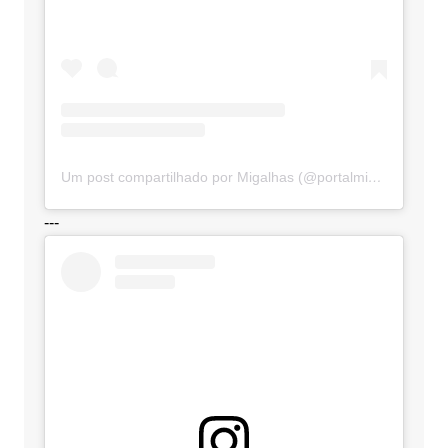
Um post compartilhado por Migalhas (@portalmigalhas)
---