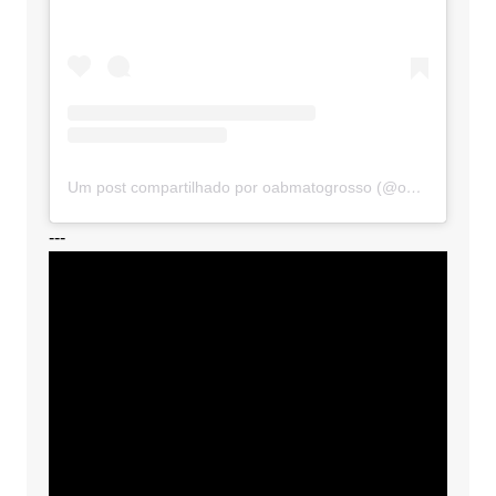
Um post compartilhado por oabmatogrosso (@oabmatogrosso)
---