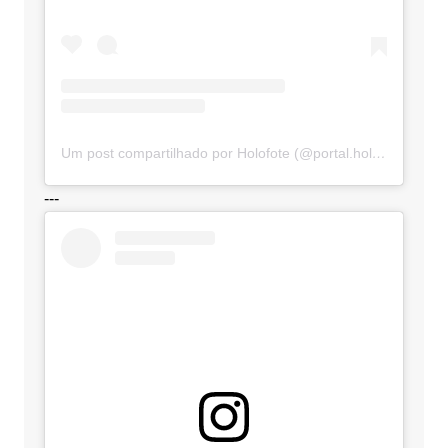
Um post compartilhado por Holofote (@portal.holofote)
---