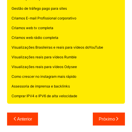
Gestão de tráfego pago para sites
Criamos E-mail Profissional corporativo
Criamos web tv completa
Criamos web rádio completa
Visualizações Brasileiras e reais para vídeos doYouTube
Visualizações reais para vídeos Rumble
Visualizações reais para vídeos Odysee
Como crescer no instagram mais rápido
Assessoria de imprensa e backlinks
Comprar IPV4 e IPV6 de alta velocidade
Navegação
Anterior
Próximo
de