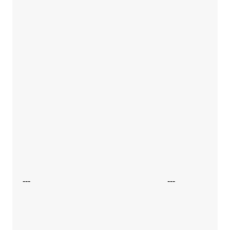
---
---