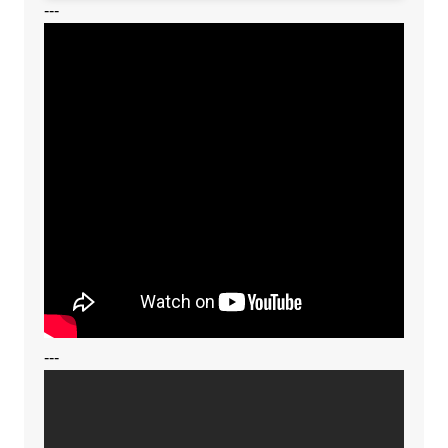
---
---