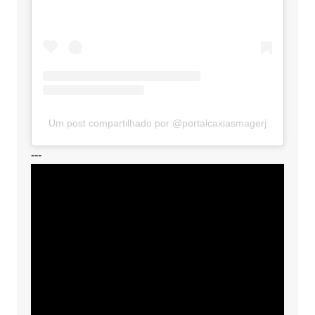
Um post compartilhado por @portalcaxiasmagerj
---