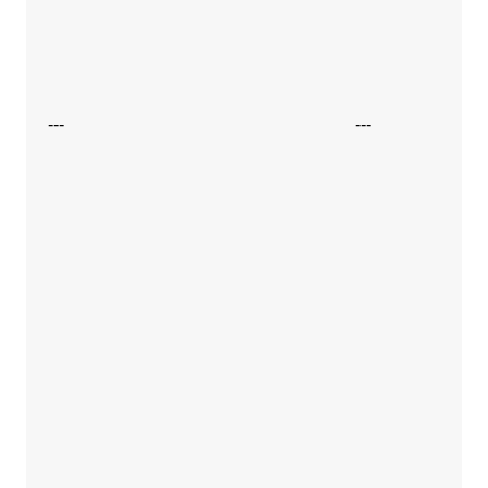
---
---